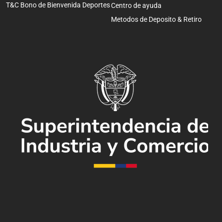
T&C Bono de Bienvenida Deportes
Centro de ayuda
Metodos de Deposito & Retiro