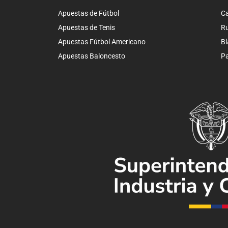
Apuestas de Fútbol
Ca
Apuestas de Tenis
Ru
Apuestas Fútbol Americano
Bl
Apuestas Baloncesto
P