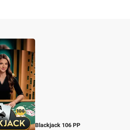
Blackjack 106 PP