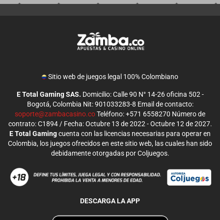
Sitio web de juegos legal 100% Colombiano
E Total Gaming SAS.
Domicilio: Calle 90 N° 14-26 oficina 502 -
Bogotá, Colombia Nit: 901033283-8 Email de contacto:
soporte@zambacasino.co
Teléfono: +571 6558270 Número de
contrato: C1894 / Fecha: Octubre 13 de 2022 - Octubre 12 de 2027.
E Total Gaming
cuenta con las licencias necesarias para operar en
Colombia, los juegos ofrecidos en este sitio web, las cuales han sido
debidamente otorgadas por Coljuegos.
DESCARGA LA APP