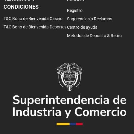
CONDICIONES
Regístro
T&C Bono de Bienvenida Casino
Sugerencias o Reclamos
T&C Bono de Bienvenida Deportes
Centro de ayuda
Metodos de Deposito & Retiro