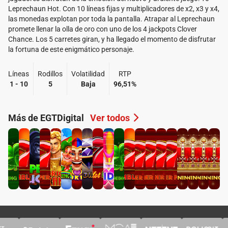
Leprechaun Hot. Con 10 líneas fijas y multiplicadores de x2, x3 y x4,
las monedas explotan por toda la pantalla. Atrapar al Leprechaun
promete llenar la olla de oro con uno de los 4 jackpots Clover
Chance. Los 5 carretes giran, y ha llegado el momento de disfrutar
la fortuna de este enigmático personaje.
Líneas
Rodillos
Volatilidad
RTP
1 - 10
5
Baja
96,51%
Más de EGTDigital
Ver todos