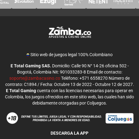
Sitio web de juegos legal 100% Colombiano
E Total Gaming SAS.
Domicilio: Calle 90 N° 14-26 oficina 502 -
Bogotá, Colombia Nit: 901033283-8 Email de contacto:
soporte@zambacasino.co
Teléfono: +571 6558270 Número de
contrato: C1894 / Fecha: Octubre 13 de 2022 - Octubre 12 de 2027.
E Total Gaming
cuenta con las licencias necesarias para operar en
Colombia, los juegos ofrecidos en este sitio web, las cuales han sido
debidamente otorgadas por Coljuegos.
DESCARGA LA APP