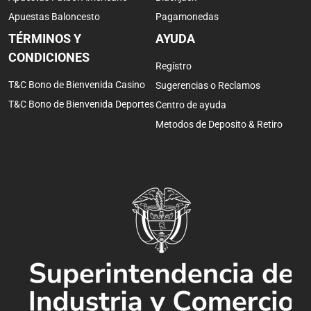
Apuestas Baloncesto
Pagamonedas
TÉRMINOS Y
AYUDA
CONDICIONES
Regístro
T&C Bono de Bienvenida Casino
Sugerencias o Reclamos
T&C Bono de Bienvenida Deportes
Centro de ayuda
Metodos de Deposito & Retiro