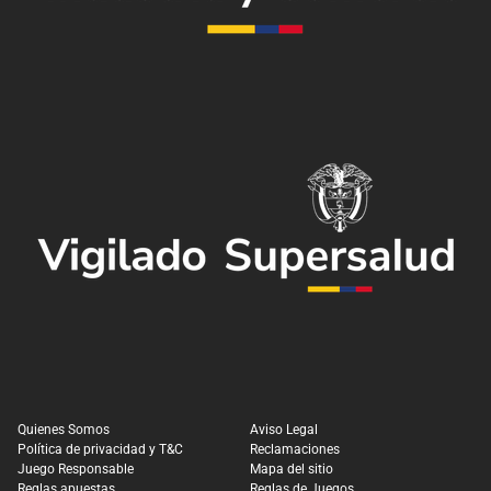
Quienes Somos
Aviso Legal
Política de privacidad y T&C
Reclamaciones
Juego Responsable
Mapa del sitio
Reglas apuestas
Reglas de Juegos