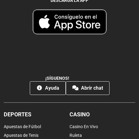
DESCARGA LA APP
¡SÍGUENOS!
Ayuda
Abrir chat
DEPORTES
CASINO
Apuestas de Fútbol
Casino En Vivo
Apuestas de Tenis
Ruleta