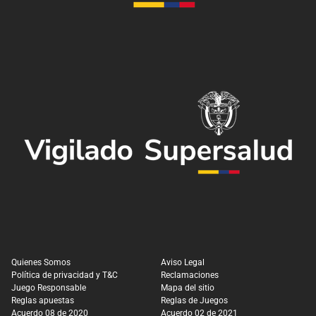
Quienes Somos
Aviso Legal
Política de privacidad y T&C
Reclamaciones
Juego Responsable
Mapa del sitio
Reglas apuestas
Reglas de Juegos
Acuerdo 08 de 2020
Acuerdo 02 de 2021