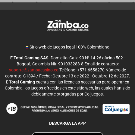
Sitio web de juegos legal 100% Colombiano
E Total Gaming SAS.
Domicilio: Calle 90 N° 14-26 oficina 502 -
Bogotá, Colombia Nit: 901033283-8 Email de contacto:
soporte@zambacasino.co
Teléfono: +571 6558270 Número de
contrato: C1894 / Fecha: Octubre 13 de 2022 - Octubre 12 de 2027.
E Total Gaming
cuenta con las licencias necesarias para operar en
Colombia, los juegos ofrecidos en este sitio web, las cuales han sido
debidamente otorgadas por Coljuegos.
DESCARGA LA APP