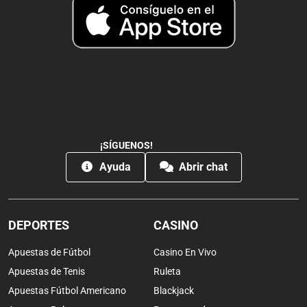
¡SÍGUENOS!
Ayuda
Abrir chat
DEPORTES
CASINO
Apuestas de Fútbol
Casino En Vivo
Apuestas de Tenis
Ruleta
Apuestas Fútbol Americano
Blackjack