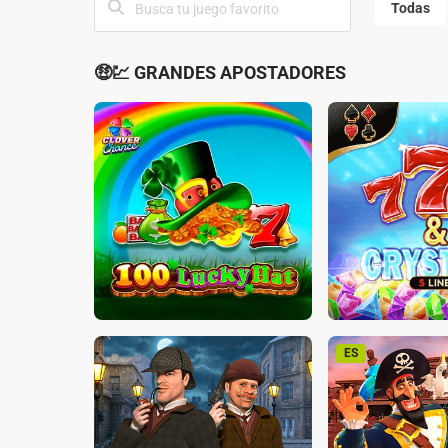
Todas
🤑💹 GRANDES APOSTADORES
ES