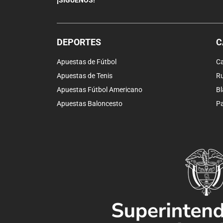
¡SÍGUENOS!
DEPORTES
C
Apuestas de Fútbol
Ca
Apuestas de Tenis
Ru
Apuestas Fútbol Americano
Bl
Apuestas Baloncesto
P