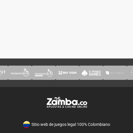
Sitio web de juegos legal 100% Colombiano