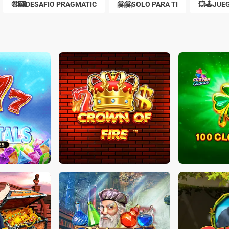
🤑🎰DESAFIO PRAGMATIC
🤗​🤗​SOLO PARA TI
💥🕹️JU