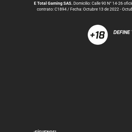
E Total Gaming SAS.
Domicilio: Calle 90 N° 14-26 of
contrato: C1894 / Fecha: Octubre 13 de 2022 - Octu