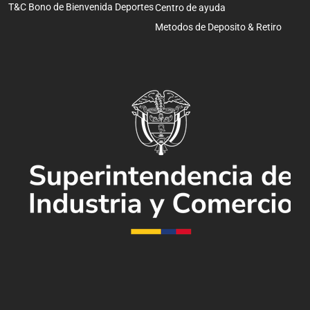
T&C Bono de Bienvenida Deportes
Centro de ayuda
Metodos de Deposito & Retiro