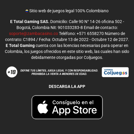
Sitio web de juegos legal 100% Colombiano
E Total Gaming SAS.
Domicilio: Calle 90 N° 14-26 oficina 502 -
Bogotá, Colombia Nit: 901033283-8 Email de contacto:
soporte@zambacasino.co
Teléfono: +571 6558270 Número de
contrato: C1894 / Fecha: Octubre 13 de 2022 - Octubre 12 de 2027.
E Total Gaming
cuenta con las licencias necesarias para operar en
Colombia, los juegos ofrecidos en este sitio web, las cuales han sido
debidamente otorgadas por Coljuegos.
DESCARGA LA APP