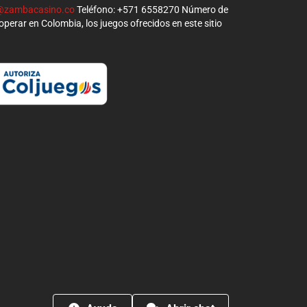
@zambacasino.co
Teléfono: +571 6558270 Número de
perar en Colombia, los juegos ofrecidos en este sitio