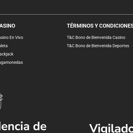
ASINO
TÉRMINOS Y CONDICIONE
sino En Vivo
T&C Bono de Bienvenida Casino
leta
T&C Bono de Bienvenida Deportes
ackjack
agamonedas