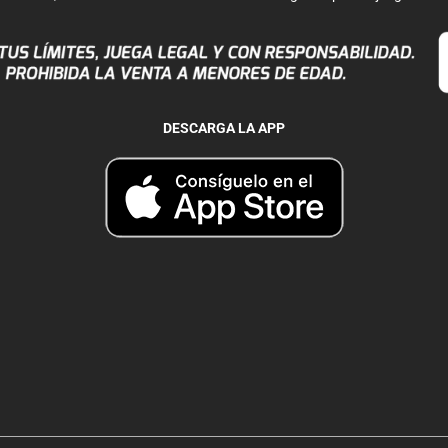
DESCARGA LA APP