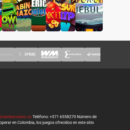
@zambacasino.co
Teléfono: +571 6558270 Número de
perar en Colombia, los juegos ofrecidos en este sitio