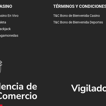
ASINO
TÉRMINOS Y CONDICIONE
sino En Vivo
T&C Bono de Bienvenida Casino
leta
T&C Bono de Bienvenida Deportes
ackjack
agamonedas