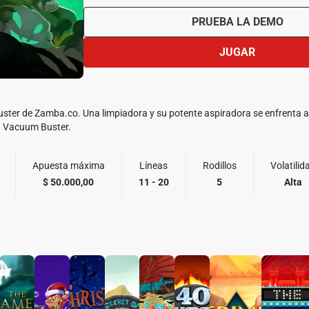
PRUEBA LA DEMO
JUGAR
ter de Zamba.co. Una limpiadora y su potente aspiradora se enfrenta 
n Vacuum Buster.
Apuesta máxima
Líneas
Rodillos
Volatilid
$ 50.000,00
11 - 20
5
Alta