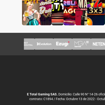
E Total Gaming SAS.
Domicilio: Calle 90 N° 14-26 of
contrato: C1894 / Fecha: Octubre 13 de 2022 - Octu