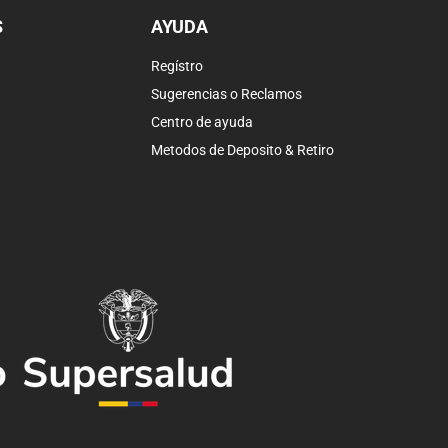
S
AYUDA
Regístro
Sugerencias o Reclamos
Centro de ayuda
Metodos de Deposito & Retiro