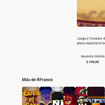
Juega a Toreador d
plaza expectante b
Apuesta mínima
$ 100,00
Más de RFranco