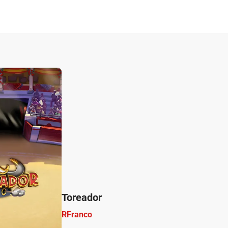
Toreador
RFranco