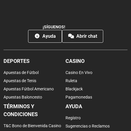
¡SÍGUENOS!
Ayuda
Abrir chat
DEPORTES
CASINO
Apuestas de Fútbol
Casino En Vivo
Apuestas de Tenis
Ruleta
Apuestas Fútbol Americano
Blackjack
Apuestas Baloncesto
Pagamonedas
TÉRMINOS Y
AYUDA
CONDICIONES
Regístro
T&C Bono de Bienvenida Casino
Sugerencias o Reclamos