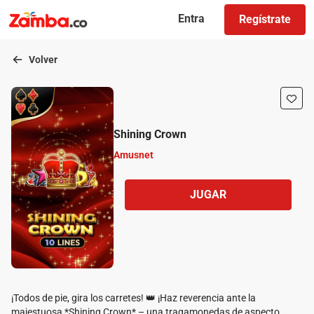
Entra
Regístrate
Volver
Shining Crown
Amusnet
JUGAR
¡Todos de pie, gira los carretes! 👑 ¡Haz reverencia ante la
majestuosa *Shining Crown* – una tragamonedas de aspecto