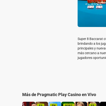
Super 8 Baccarat o
brindando a los ju
principales y nueva
más cercano a nuev
jugadores oportuni
Más de Pragmatic Play Casino en Vivo
ES
EN
PORT
ES