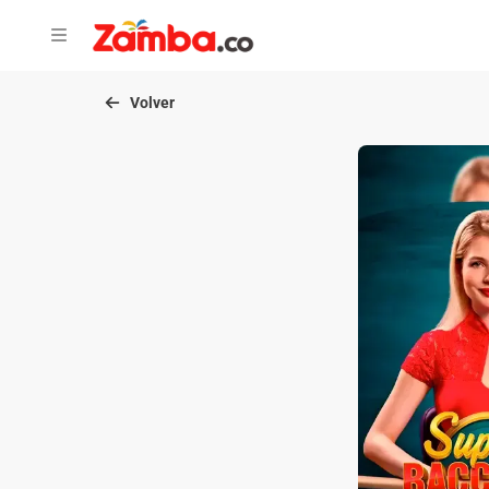
Volver