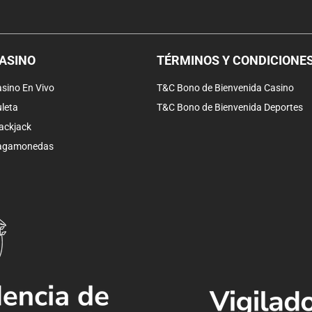
ASINO
TÉRMINOS Y CONDICIONE
sino En Vivo
T&C Bono de Bienvenida Casino
leta
T&C Bono de Bienvenida Deportes
ackjack
agamonedas