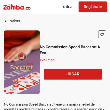
Entra
Regístrate
Volver
No Commission Speed Baccarat A
Evo
Evolution
JUGAR
No Commission Speed Baccarat, tiene una gran variedad de
apuestas predeterminadas y configurables, que añaden emoción y