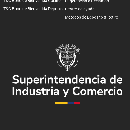
T&C Bono de Bienvenida Casino
Sugerencias o Reclamos
T&C Bono de Bienvenida Deportes
Centro de ayuda
Metodos de Deposito & Retiro