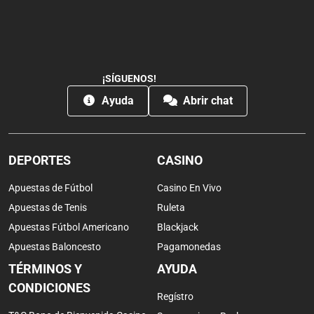
¡SÍGUENOS!
Ayuda
Abrir chat
DEPORTES
CASINO
Apuestas de Fútbol
Casino En Vivo
Apuestas de Tenis
Ruleta
Apuestas Fútbol Americano
Blackjack
Apuestas Baloncesto
Pagamonedas
TÉRMINOS Y
AYUDA
CONDICIONES
Regístro