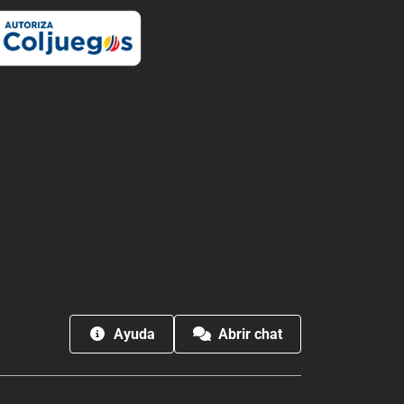
Ayuda
Abrir chat