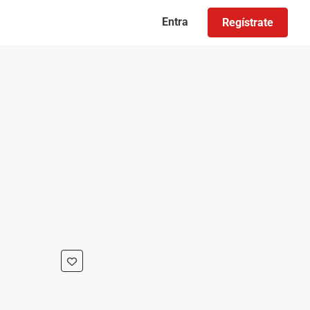
Entra
Regístrate