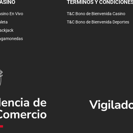
ASINO
TÉRMINOS Y CONDICIONE
sino En Vivo
T&C Bono de Bienvenida Casino
leta
T&C Bono de Bienvenida Deportes
ackjack
agamonedas