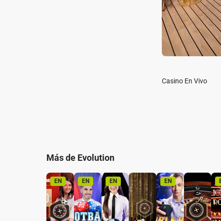
Casino En Vivo
Más de Evolution
EN
EN
EN
EN