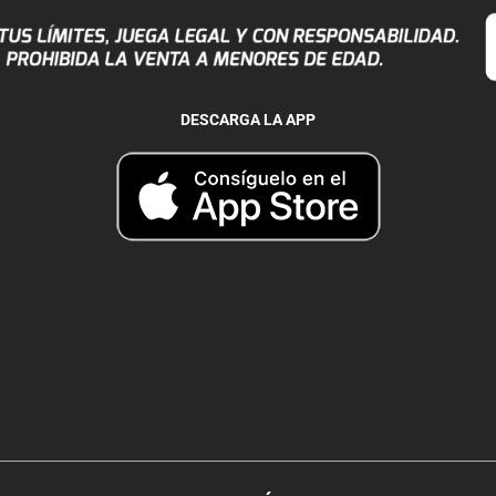
DESCARGA LA APP