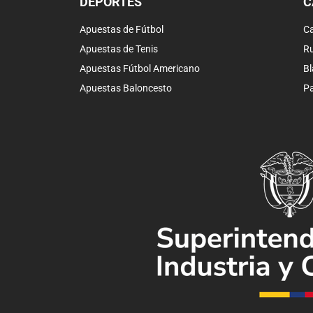
DEPORTES
C
Apuestas de Fútbol
Ca
Apuestas de Tenis
Ru
Apuestas Fútbol Americano
Bl
Apuestas Baloncesto
P