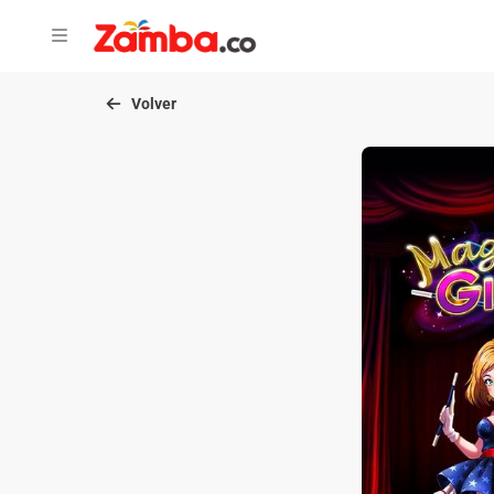
Volver