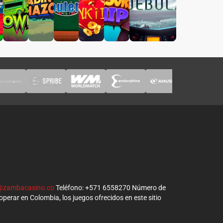
@zambacasino.co
Teléfono: +571 6558270 Número de
perar en Colombia, los juegos ofrecidos en este sitio