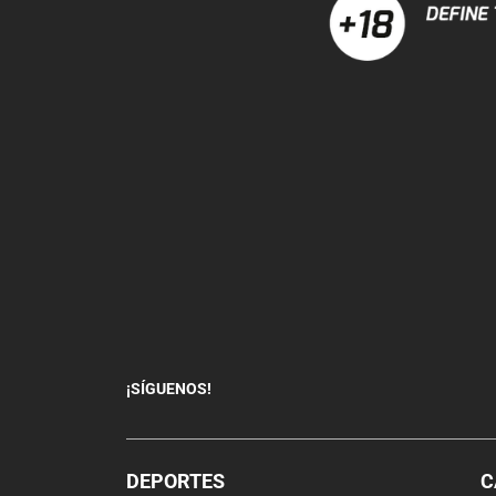
¡SÍGUENOS!
DEPORTES
C