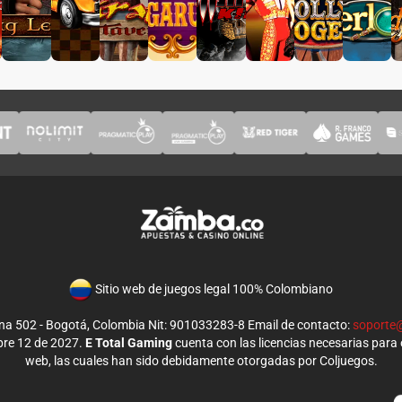
Sitio web de juegos legal 100% Colombiano
icina 502 - Bogotá, Colombia Nit: 901033283-8 Email de contacto:
soporte
bre 12 de 2027.
E Total Gaming
cuenta con las licencias necesarias para o
web, las cuales han sido debidamente otorgadas por Coljuegos.