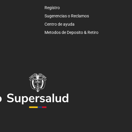
Regístro
Sugerencias o Reclamos
Centro de ayuda
Metodos de Deposito & Retiro