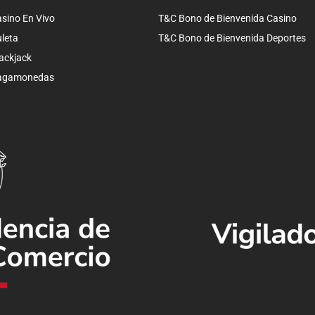
sino En Vivo
T&C Bono de Bienvenida Casino
leta
T&C Bono de Bienvenida Deportes
ackjack
agamonedas