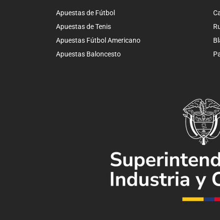
Apuestas de Fútbol
Ca
Apuestas de Tenis
Ru
Apuestas Fútbol Americano
Bl
Apuestas Baloncesto
P