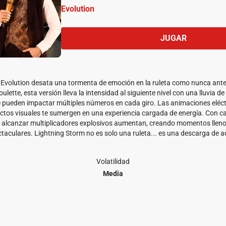
Evolution
JUGAR
 Evolution desata una tormenta de emoción en la ruleta como nunca antes
ulette, esta versión lleva la intensidad al siguiente nivel con una lluvia de
e pueden impactar múltiples números en cada giro. Las animaciones eléct
ectos visuales te sumergen en una experiencia cargada de energía. Con c
de alcanzar multiplicadores explosivos aumentan, creando momentos lleno
aculares. Lightning Storm no es solo una ruleta... es una descarga de a
Volatilidad
Media