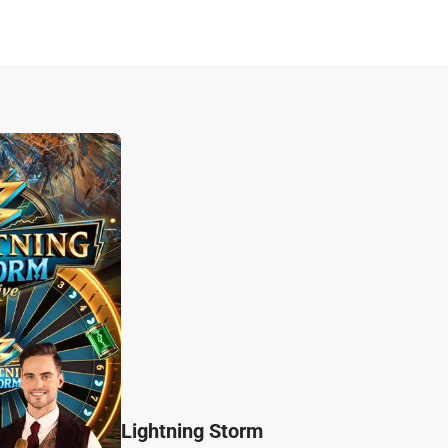
Lightning Storm