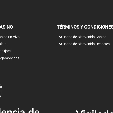
ASINO
TÉRMINOS Y CONDICIONE
sino En Vivo
T&C Bono de Bienvenida Casino
leta
T&C Bono de Bienvenida Deportes
ackjack
agamonedas