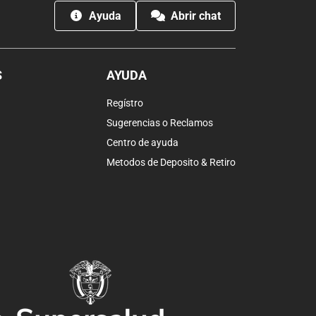
Ayuda
Abrir chat
S
AYUDA
Regístro
Sugerencias o Reclamos
Centro de ayuda
Metodos de Deposito & Retiro