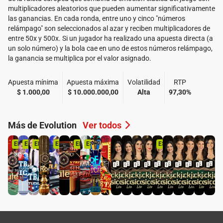
multiplicadores aleatorios que pueden aumentar significativamente
las ganancias. En cada ronda, entre uno y cinco "números
relámpago" son seleccionados al azar y reciben multiplicadores de
entre 50x y 500x. Si un jugador ha realizado una apuesta directa (a
un solo número) y la bola cae en uno de estos números relámpago,
la ganancia se multiplica por el valor asignado.
Apuesta mínima
Apuesta máxima
Volatilidad
RTP
$ 1.000,00
$ 10.000.000,00
Alta
97,30%
Más de Evolution
Ver todos
EN
EN
EN
EN
EN
ES
ES