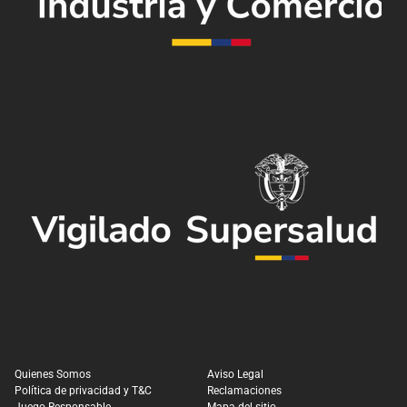
Quienes Somos
Aviso Legal
Política de privacidad y T&C
Reclamaciones
Juego Responsable
Mapa del sitio