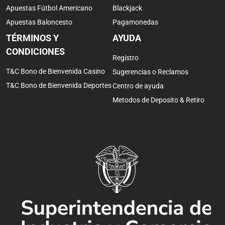
Apuestas Fútbol Americano
Blackjack
Apuestas Baloncesto
Pagamonedas
TÉRMINOS Y
AYUDA
CONDICIONES
Regístro
T&C Bono de Bienvenida Casino
Sugerencias o Reclamos
T&C Bono de Bienvenida Deportes
Centro de ayuda
Metodos de Deposito & Retiro