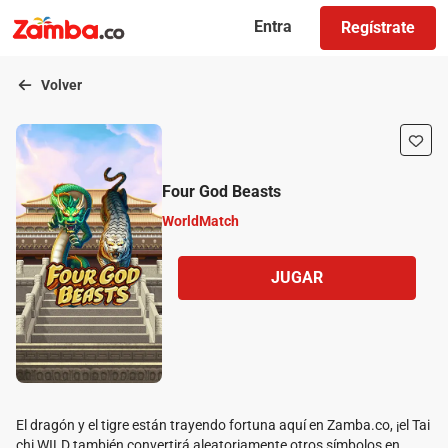
Entra
Regístrate
Volver
Four God Beasts
WorldMatch
JUGAR
El dragón y el tigre están trayendo fortuna aquí en Zamba.co, ¡el Tai
chi WILD también convertirá aleatoriamente otros símbolos en