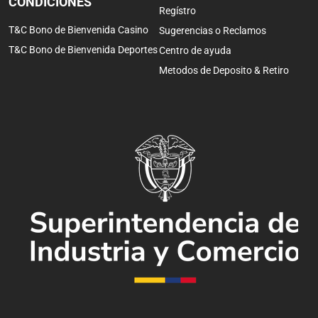
CONDICIONES
Regístro
T&C Bono de Bienvenida Casino
Sugerencias o Reclamos
T&C Bono de Bienvenida Deportes
Centro de ayuda
Metodos de Deposito & Retiro