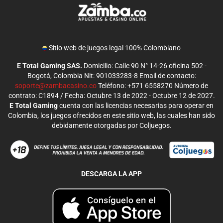
Sitio web de juegos legal 100% Colombiano
E Total Gaming SAS.
Domicilio: Calle 90 N° 14-26 oficina 502 -
Bogotá, Colombia Nit: 901033283-8 Email de contacto:
soporte@zambacasino.co
Teléfono: +571 6558270 Número de
contrato: C1894 / Fecha: Octubre 13 de 2022 - Octubre 12 de 2027.
E Total Gaming
cuenta con las licencias necesarias para operar en
Colombia, los juegos ofrecidos en este sitio web, las cuales han sido
debidamente otorgadas por Coljuegos.
DESCARGA LA APP