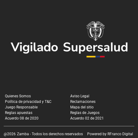
Quienes Somos
Aviso Legal
Política de privacidad y T&C
Reclamaciones
Juego Responsable
Mapa del sitio
Reglas apuestas
Reglas de Juegos
Acuerdo 08 de 2020
Acuerdo 02 de 2021
@2026
Zamba
- Todos los derechos reservados
Powered by RFranco Digital