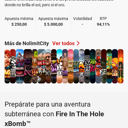
donde no brilla el sol, pero sí el oro.
Apuesta mínima
Apuesta máxima
Volatilidad
RTP
$ 250,00
$ 5.000,00
-
94,11%
Más de NolimitCity
Ver todos
ES
Prepárate para una aventura
subterránea con
Fire In The Hole
xBomb™