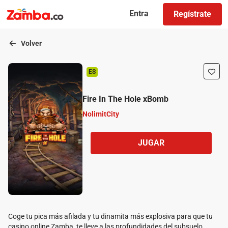
Entra
Regístrate
Volver
ES
Fire In The Hole xBomb
NolimitCity
JUGAR
Coge tu pica más afilada y tu dinamita más explosiva para que tu
casino online Zamba, te lleve a las profundidades del subsuelo