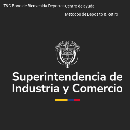
T&C Bono de Bienvenida Deportes
Centro de ayuda
Metodos de Deposito & Retiro