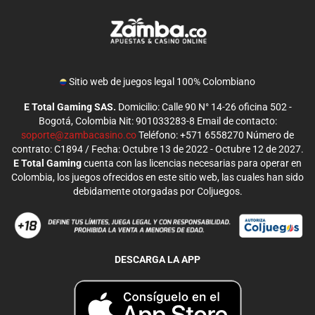
Sitio web de juegos legal 100% Colombiano
E Total Gaming SAS.
Domicilio: Calle 90 N° 14-26 oficina 502 -
Bogotá, Colombia Nit: 901033283-8 Email de contacto:
soporte@zambacasino.co
Teléfono: +571 6558270 Número de
contrato: C1894 / Fecha: Octubre 13 de 2022 - Octubre 12 de 2027.
E Total Gaming
cuenta con las licencias necesarias para operar en
Colombia, los juegos ofrecidos en este sitio web, las cuales han sido
debidamente otorgadas por Coljuegos.
DESCARGA LA APP