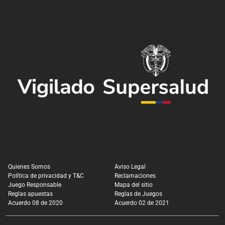
Quienes Somos
Aviso Legal
Política de privacidad y T&C
Reclamaciones
Juego Responsable
Mapa del sitio
Reglas apuestas
Reglas de Juegos
Acuerdo 08 de 2020
Acuerdo 02 de 2021