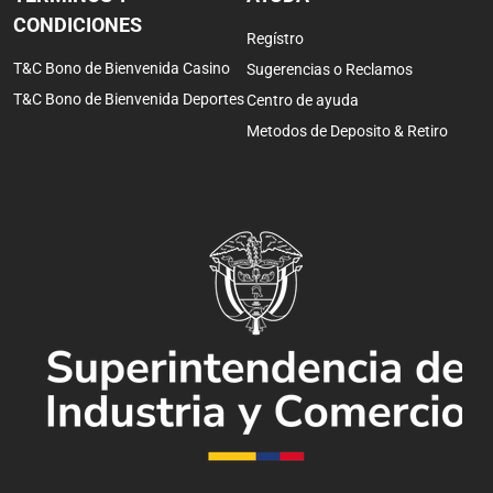
CONDICIONES
Regístro
T&C Bono de Bienvenida Casino
Sugerencias o Reclamos
T&C Bono de Bienvenida Deportes
Centro de ayuda
Metodos de Deposito & Retiro