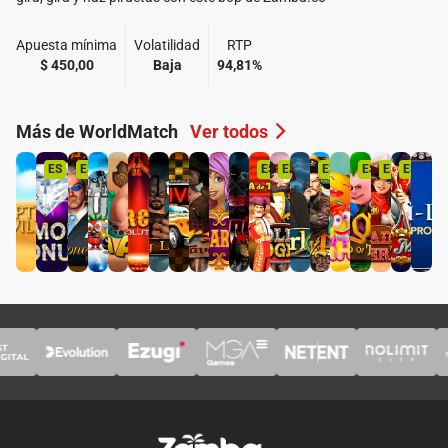
Apuesta mínima
Volatilidad
RTP
$ 450,00
Baja
94,81%
Más de WorldMatch
Ver todos
ES
ES
ES
ES
ES
ES
ES
ES