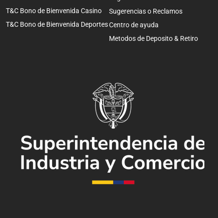
T&C Bono de Bienvenida Casino
Sugerencias o Reclamos
T&C Bono de Bienvenida Deportes
Centro de ayuda
Metodos de Deposito & Retiro