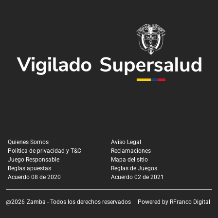
Quienes Somos
Aviso Legal
Política de privacidad y T&C
Reclamaciones
Juego Responsable
Mapa del sitio
Reglas apuestas
Reglas de Juegos
Acuerdo 08 de 2020
Acuerdo 02 de 2021
@2026
Zamba
- Todos los derechos reservados
Powered by RFranco Digital