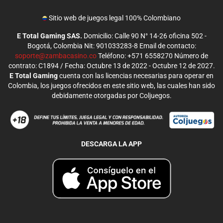
Sitio web de juegos legal 100% Colombiano
E Total Gaming SAS.
Domicilio: Calle 90 N° 14-26 oficina 502 -
Bogotá, Colombia Nit: 901033283-8 Email de contacto:
soporte@zambacasino.co
Teléfono: +571 6558270 Número de
contrato: C1894 / Fecha: Octubre 13 de 2022 - Octubre 12 de 2027.
E Total Gaming
cuenta con las licencias necesarias para operar en
Colombia, los juegos ofrecidos en este sitio web, las cuales han sido
debidamente otorgadas por Coljuegos.
DESCARGA LA APP