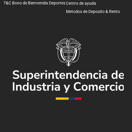
T&C Bono de Bienvenida Deportes
Centro de ayuda
Metodos de Deposito & Retiro