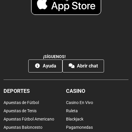
¡SÍGUENOS!
Ayuda
Abrir chat
DEPORTES
CASINO
Apuestas de Fútbol
Casino En Vivo
Apuestas de Tenis
Ruleta
Apuestas Fútbol Americano
Blackjack
Apuestas Baloncesto
Pagamonedas