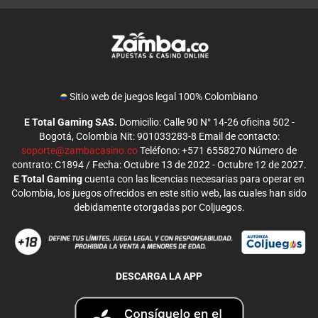
Sitio web de juegos legal 100% Colombiano
E Total Gaming SAS.
Domicilio: Calle 90 N° 14-26 oficina 502 -
Bogotá, Colombia Nit: 901033283-8 Email de contacto:
soporte@zambacasino.co
Teléfono: +571 6558270 Número de
contrato: C1894 / Fecha: Octubre 13 de 2022 - Octubre 12 de 2027.
E Total Gaming
cuenta con las licencias necesarias para operar en
Colombia, los juegos ofrecidos en este sitio web, las cuales han sido
debidamente otorgadas por Coljuegos.
DESCARGA LA APP