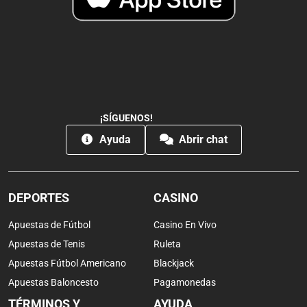
¡SÍGUENOS!
Ayuda
Abrir chat
DEPORTES
CASINO
Apuestas de Fútbol
Casino En Vivo
Apuestas de Tenis
Ruleta
Apuestas Fútbol Americano
Blackjack
Apuestas Baloncesto
Pagamonedas
TÉRMINOS Y
AYUDA