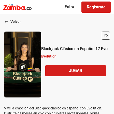
Entra
Regístrate
Volver
Blackjack Clásico en Español 17 Evo
Evolution
JUGAR
Vive la emoción del Blackjack clásico en español con Evolution.
Disfruta de mesas en vivo con crupieres profesionales, reglas