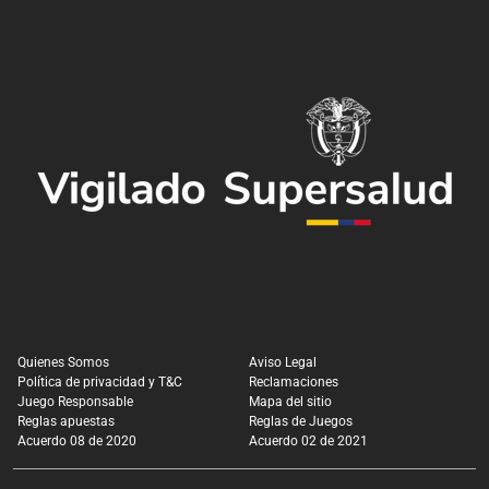
Quienes Somos
Aviso Legal
Política de privacidad y T&C
Reclamaciones
Juego Responsable
Mapa del sitio
Reglas apuestas
Reglas de Juegos
Acuerdo 08 de 2020
Acuerdo 02 de 2021