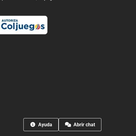
Ayuda
Abrir chat