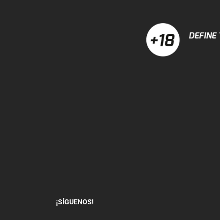
¡SÍGUENOS!