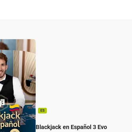
ES
Blackjack en Español 3 Evo