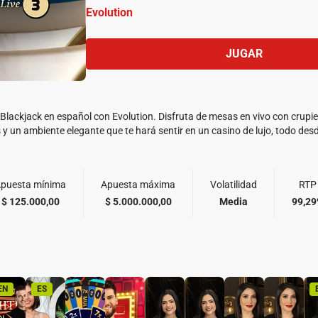
Evolution
JUGAR
 Blackjack en español con Evolution. Disfruta de mesas en vivo con crupie
s y un ambiente elegante que te hará sentir en un casino de lujo, todo de
puesta mínima
Apuesta máxima
Volatilidad
RTP
$ 125.000,00
$ 5.000.000,00
Media
99,2
EN
ES