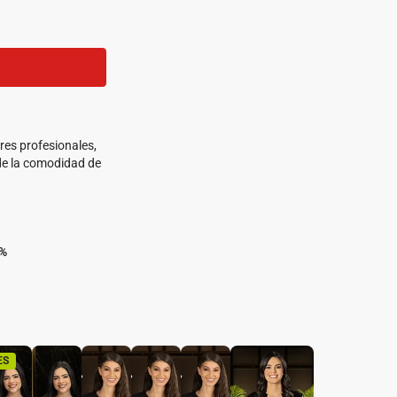
res profesionales,
sde la comodidad de
9%
ES