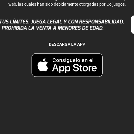
web, las cuales han sido debidamente otorgadas por Coljuegos.
DESCARGA LA APP