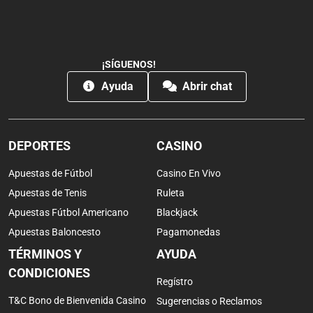
¡SÍGUENOS!
Ayuda
Abrir chat
DEPORTES
CASINO
Apuestas de Fútbol
Casino En Vivo
Apuestas de Tenis
Ruleta
Apuestas Fútbol Americano
Blackjack
Apuestas Baloncesto
Pagamonedas
TÉRMINOS Y
AYUDA
CONDICIONES
Regístro
T&C Bono de Bienvenida Casino
Sugerencias o Reclamos