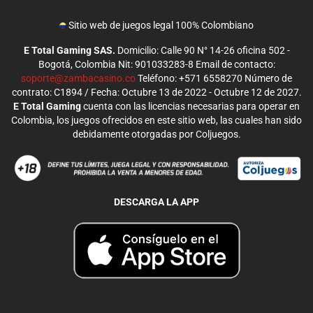
Sitio web de juegos legal 100% Colombiano
E Total Gaming SAS.
Domicilio: Calle 90 N° 14-26 oficina 502 -
Bogotá, Colombia Nit: 901033283-8 Email de contacto:
soporte@zambacasino.co
Teléfono: +571 6558270 Número de
contrato: C1894 / Fecha: Octubre 13 de 2022 - Octubre 12 de 2027.
E Total Gaming
cuenta con las licencias necesarias para operar en
Colombia, los juegos ofrecidos en este sitio web, las cuales han sido
debidamente otorgadas por Coljuegos.
DESCARGA LA APP