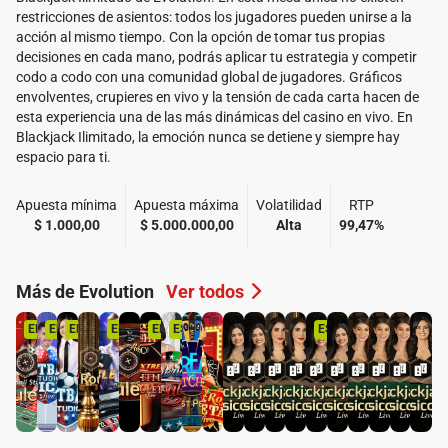
restricciones de asientos: todos los jugadores pueden unirse a la
acción al mismo tiempo. Con la opción de tomar tus propias
decisiones en cada mano, podrás aplicar tu estrategia y competir
codo a codo con una comunidad global de jugadores. Gráficos
envolventes, crupieres en vivo y la tensión de cada carta hacen de
esta experiencia una de las más dinámicas del casino en vivo. En
Blackjack Ilimitado, la emoción nunca se detiene y siempre hay
espacio para ti.
Apuesta mínima
Apuesta máxima
Volatilidad
RTP
$ 1.000,00
$ 5.000.000,00
Alta
99,47%
Más de Evolution
Ver todos
EN
EN
EN
EN
EN
ES
ES