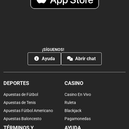
¡SÍGUENOS!
Ayuda
Abrir chat
DEPORTES
CASINO
Apuestas de Fútbol
Casino En Vivo
Apuestas de Tenis
Ruleta
Apuestas Fútbol Americano
Blackjack
Apuestas Baloncesto
Pagamonedas
TÉRMINOS Y
AYUDA