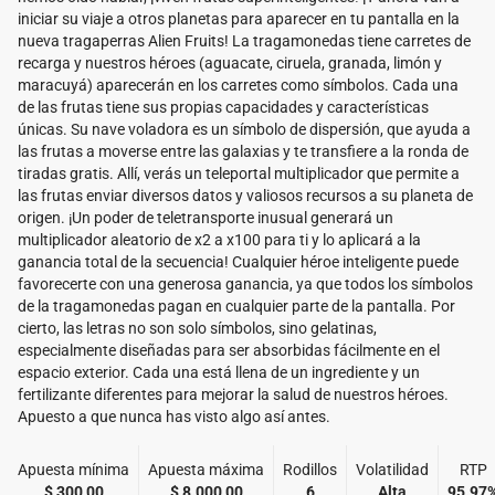
iniciar su viaje a otros planetas para aparecer en tu pantalla en la
nueva tragaperras Alien Fruits! La tragamonedas tiene carretes de
recarga y nuestros héroes (aguacate, ciruela, granada, limón y
maracuyá) aparecerán en los carretes como símbolos. Cada una
de las frutas tiene sus propias capacidades y características
únicas. Su nave voladora es un símbolo de dispersión, que ayuda a
las frutas a moverse entre las galaxias y te transfiere a la ronda de
tiradas gratis. Allí, verás un teleportal multiplicador que permite a
las frutas enviar diversos datos y valiosos recursos a su planeta de
origen. ¡Un poder de teletransporte inusual generará un
multiplicador aleatorio de x2 a x100 para ti y lo aplicará a la
ganancia total de la secuencia! Cualquier héroe inteligente puede
favorecerte con una generosa ganancia, ya que todos los símbolos
de la tragamonedas pagan en cualquier parte de la pantalla. Por
cierto, las letras no son solo símbolos, sino gelatinas,
especialmente diseñadas para ser absorbidas fácilmente en el
espacio exterior. Cada una está llena de un ingrediente y un
fertilizante diferentes para mejorar la salud de nuestros héroes.
Apuesto a que nunca has visto algo así antes.
Apuesta mínima
Apuesta máxima
Rodillos
Volatilidad
RTP
$ 300,00
$ 8.000,00
6
Alta
95.97