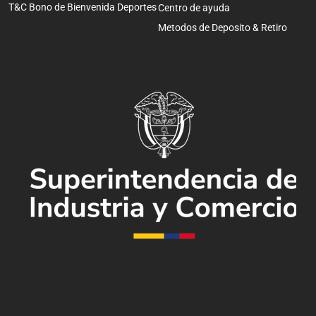
T&C Bono de Bienvenida Deportes
Centro de ayuda
Metodos de Deposito & Retiro