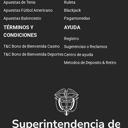
Apuestas de Tenis
Ruleta
Apuestas Fútbol Americano
Blackjack
Apuestas Baloncesto
Pagamonedas
TÉRMINOS Y
AYUDA
CONDICIONES
Regístro
T&C Bono de Bienvenida Casino
Sugerencias o Reclamos
T&C Bono de Bienvenida Deportes
Centro de ayuda
Metodos de Deposito & Retiro