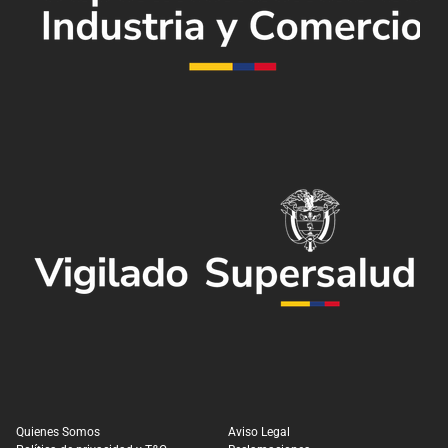
Quienes Somos
Aviso Legal