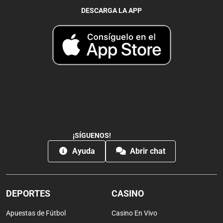
DESCARGA LA APP
¡SÍGUENOS!
Ayuda
Abrir chat
DEPORTES
CASINO
Apuestas de Fútbol
Casino En Vivo