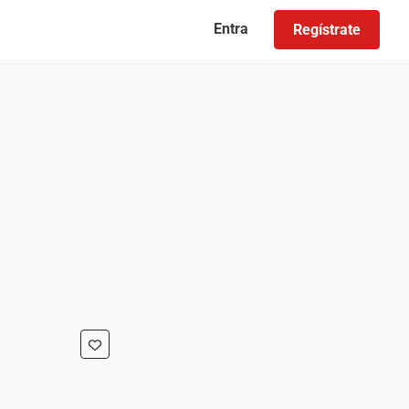
Entra
Regístrate