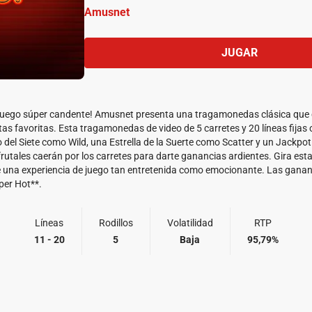
Amusnet
JUGAR
juego súper candente! Amusnet presenta una tragamonedas clásica que
tas favoritas. Esta tragamonedas de video de 5 carretes y 20 líneas fijas 
del Siete como Wild, una Estrella de la Suerte como Scatter y un Jackpot
rutales caerán por los carretes para darte ganancias ardientes. Gira es
e una experiencia de juego tan entretenida como emocionante. Las gananc
per Hot**.
Líneas
Rodillos
Volatilidad
RTP
11 - 20
5
Baja
95,79%