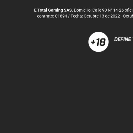
E Total Gaming SAS.
Domicilio: Calle 90 N° 14-26 of
contrato: C1894 / Fecha: Octubre 13 de 2022 - Octu