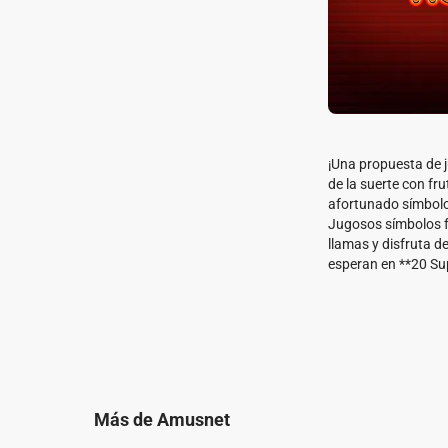
¡Una propuesta de 
de la suerte con fru
afortunado símbolo 
Jugosos símbolos f
llamas y disfruta d
esperan en **20 Su
Más de Amusnet