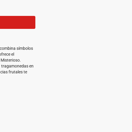
 combina símbolos
ofrece el
 Misterioso.
ta tragamonedas en
ias frutales te