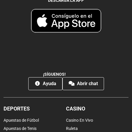
DESCARGA LA APP
¡SÍGUENOS!
Ayuda
Abrir chat
DEPORTES
CASINO
Apuestas de Fútbol
Casino En Vivo
Apuestas de Tenis
Ruleta