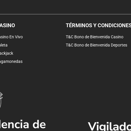
ASINO
TÉRMINOS Y CONDICIONE
sino En Vivo
T&C Bono de Bienvenida Casino
leta
T&C Bono de Bienvenida Deportes
ackjack
agamonedas