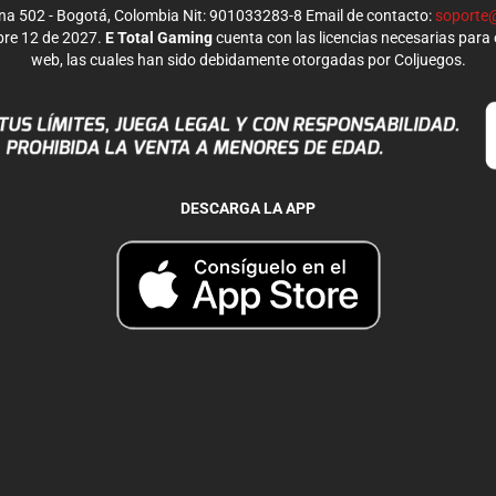
icina 502 - Bogotá, Colombia Nit: 901033283-8 Email de contacto:
soporte
bre 12 de 2027.
E Total Gaming
cuenta con las licencias necesarias para o
web, las cuales han sido debidamente otorgadas por Coljuegos.
DESCARGA LA APP