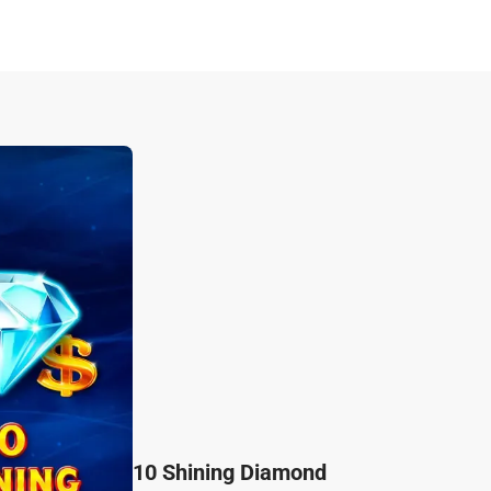
10 Shining Diamond