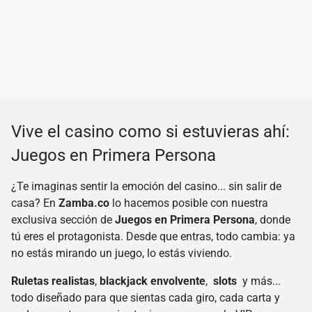
Vive el casino como si estuvieras ahí:
Juegos en Primera Persona
¿Te imaginas sentir la emoción del casino... sin salir de
casa? En
Zamba.co
lo hacemos posible con nuestra
exclusiva sección de
Juegos en Primera Persona
, donde
tú eres el protagonista. Desde que entras, todo cambia: ya
no estás mirando un juego, lo estás viviendo.
Ruletas realistas
,
blackjack envolvente
,
slots
y más...
todo diseñado para que sientas cada giro, cada carta y