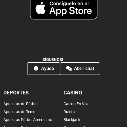
¡SÍGUENOS!
Ayuda
Abrir chat
DEPORTES
CASINO
Apuestas de Fútbol
Casino En Vivo
Apuestas de Tenis
Ruleta
Apuestas Fútbol Americano
Blackjack