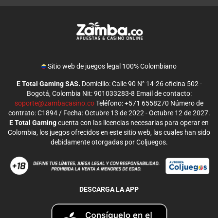
Sitio web de juegos legal 100% Colombiano
E Total Gaming SAS.
Domicilio: Calle 90 N° 14-26 oficina 502 -
Bogotá, Colombia Nit: 901033283-8 Email de contacto:
soporte@zambacasino.co
Teléfono: +571 6558270 Número de
contrato: C1894 / Fecha: Octubre 13 de 2022 - Octubre 12 de 2027.
E Total Gaming
cuenta con las licencias necesarias para operar en
Colombia, los juegos ofrecidos en este sitio web, las cuales han sido
debidamente otorgadas por Coljuegos.
DESCARGA LA APP