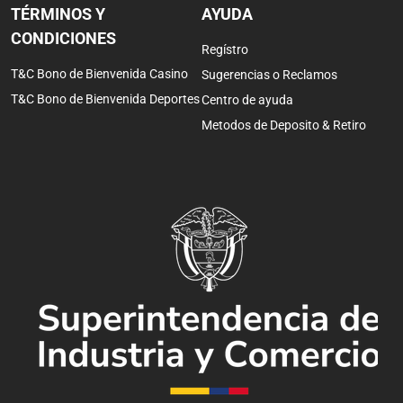
TÉRMINOS Y
AYUDA
CONDICIONES
Regístro
T&C Bono de Bienvenida Casino
Sugerencias o Reclamos
T&C Bono de Bienvenida Deportes
Centro de ayuda
Metodos de Deposito & Retiro