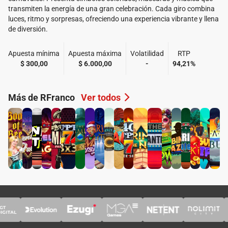
transmiten la energía de una gran celebración. Cada giro combina
luces, ritmo y sorpresas, ofreciendo una experiencia vibrante y llena
de diversión.
Apuesta mínima
Apuesta máxima
Volatilidad
RTP
$ 300,00
$ 6.000,00
-
94,21%
Más de RFranco
Ver todos