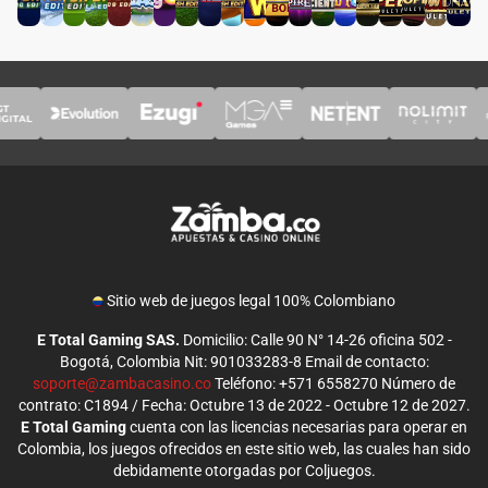
Sitio web de juegos legal 100% Colombiano
E Total Gaming SAS.
Domicilio: Calle 90 N° 14-26 oficina 502 -
Bogotá, Colombia Nit: 901033283-8 Email de contacto:
soporte@zambacasino.co
Teléfono: +571 6558270 Número de
contrato: C1894 / Fecha: Octubre 13 de 2022 - Octubre 12 de 2027.
E Total Gaming
cuenta con las licencias necesarias para operar en
Colombia, los juegos ofrecidos en este sitio web, las cuales han sido
debidamente otorgadas por Coljuegos.