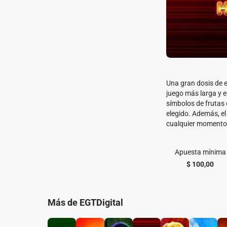
Una gran dosis de e
juego más larga y e
símbolos de frutas 
elegido. Además, el 
cualquier momento p
Apuesta mínima
$ 100,00
Más de EGTDigital