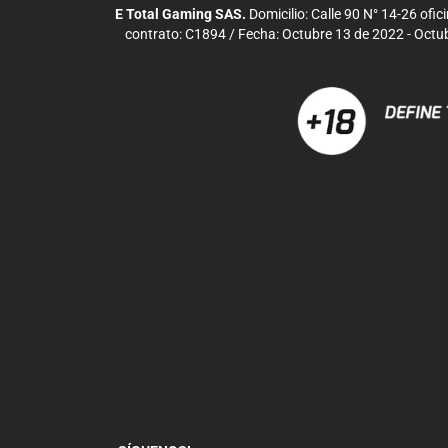
E Total Gaming SAS.
Domicilio: Calle 90 N° 14-26 of
contrato: C1894 / Fecha: Octubre 13 de 2022 - Octu