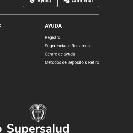
Ayuda
Abrir chat
S
AYUDA
Regístro
Sugerencias o Reclamos
Centro de ayuda
Metodos de Deposito & Retiro