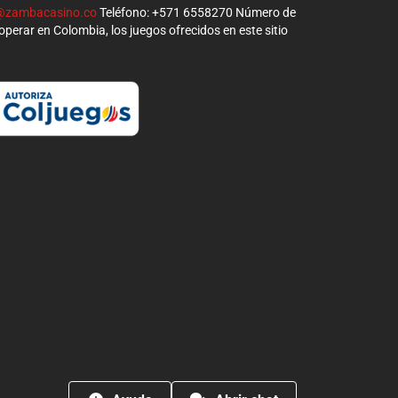
@zambacasino.co
Teléfono: +571 6558270 Número de
perar en Colombia, los juegos ofrecidos en este sitio