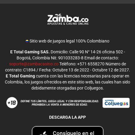
Sitio web de juegos legal 100% Colombiano
E Total Gaming SAS.
Domicilio: Calle 90 N° 14-26 oficina 502 -
Bogotá, Colombia Nit: 901033283-8 Email de contacto:
soporte@zambacasino.co
Teléfono: +571 6558270 Número de
contrato: C1894 / Fecha: Octubre 13 de 2022 - Octubre 12 de 2027.
E Total Gaming
cuenta con las licencias necesarias para operar en
Colombia, los juegos ofrecidos en este sitio web, las cuales han sido
debidamente otorgadas por Coljuegos.
DESCARGA LA APP