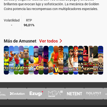
brillantes que evocan lujo y sofisticación. La mecánica de Golden
Coins potencia las recompensas con multiplicadores especiales.
Volatilidad
RTP
-
96,01%
Más de Amusnet
Ver todos