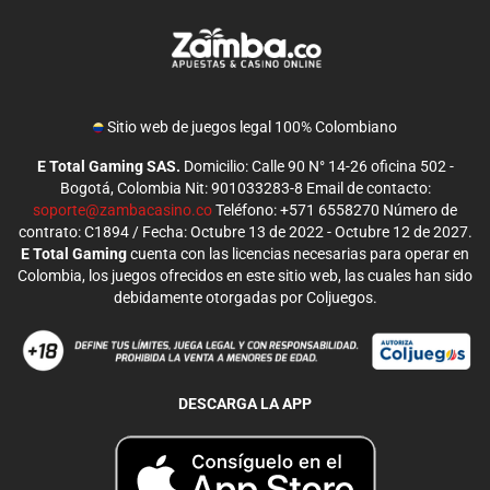
Sitio web de juegos legal 100% Colombiano
E Total Gaming SAS.
Domicilio: Calle 90 N° 14-26 oficina 502 -
Bogotá, Colombia Nit: 901033283-8 Email de contacto:
soporte@zambacasino.co
Teléfono: +571 6558270 Número de
contrato: C1894 / Fecha: Octubre 13 de 2022 - Octubre 12 de 2027.
E Total Gaming
cuenta con las licencias necesarias para operar en
Colombia, los juegos ofrecidos en este sitio web, las cuales han sido
debidamente otorgadas por Coljuegos.
DESCARGA LA APP