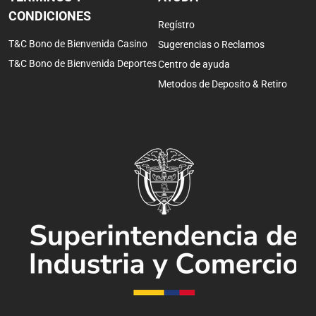
CONDICIONES
Regístro
T&C Bono de Bienvenida Casino
Sugerencias o Reclamos
T&C Bono de Bienvenida Deportes
Centro de ayuda
Metodos de Deposito & Retiro