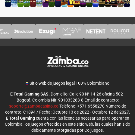
Sitio web de juegos legal 100% Colombiano
E Total Gaming SAS.
Domicilio: Calle 90 N° 14-26 oficina 502 -
Bogotá, Colombia Nit: 901033283-8 Email de contacto:
soporte@zambacasino.co
Teléfono: +571 6558270 Número de
contrato: C1894 / Fecha: Octubre 13 de 2022 - Octubre 12 de 2027.
E Total Gaming
cuenta con las licencias necesarias para operar en
Colombia, los juegos ofrecidos en este sitio web, las cuales han sido
debidamente otorgadas por Coljuegos.