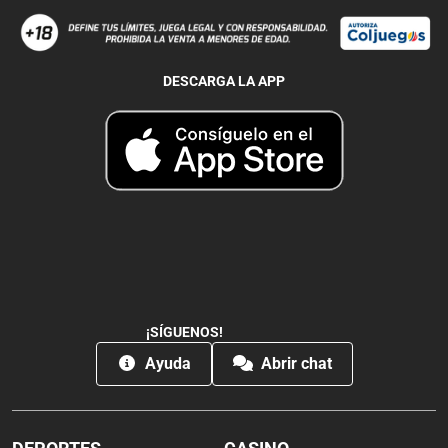
DESCARGA LA APP
¡SÍGUENOS!
Ayuda
Abrir chat