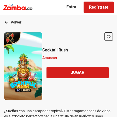
Entra
Regístrate
Volver
Cocktail Rush
Amusnet
JUGAR
¿Sueñas con una escapada tropical? Esta tragamonedas de video
es el **boleto perfecto** hacia una **isla de ensueño** y unas