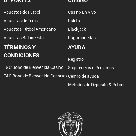
DEPORTES
CASINO
Apuestas de Fútbol
Casino En Vivo
Apuestas de Tenis
Ruleta
Apuestas Fútbol Americano
Blackjack
Apuestas Baloncesto
Pagamonedas
TÉRMINOS Y
AYUDA
CONDICIONES
Regístro
T&C Bono de Bienvenida Casino
Sugerencias o Reclamos
T&C Bono de Bienvenida Deportes
Centro de ayuda
Metodos de Deposito & Retiro