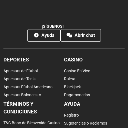
¡SÍGUENOS!
Ayuda
Abrir chat
DEPORTES
CASINO
Apuestas de Fútbol
Casino En Vivo
Apuestas de Tenis
Ruleta
Apuestas Fútbol Americano
Blackjack
Apuestas Baloncesto
Pagamonedas
TÉRMINOS Y
AYUDA
CONDICIONES
Regístro
T&C Bono de Bienvenida Casino
Sugerencias o Reclamos