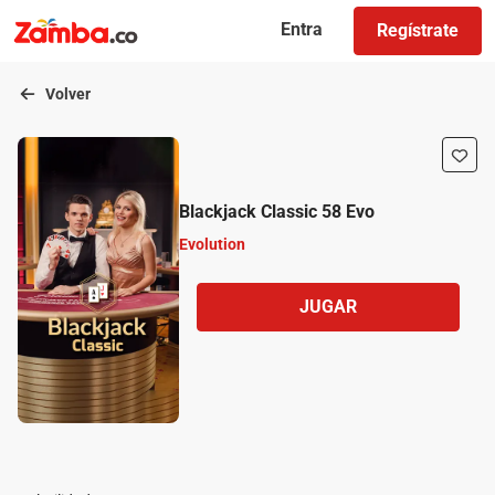
Entra
Regístrate
Volver
Blackjack Classic 58 Evo
Evolution
JUGAR