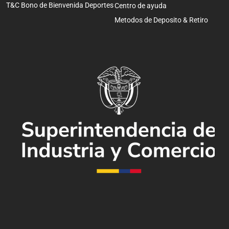
T&C Bono de Bienvenida Deportes
Centro de ayuda
Metodos de Deposito & Retiro